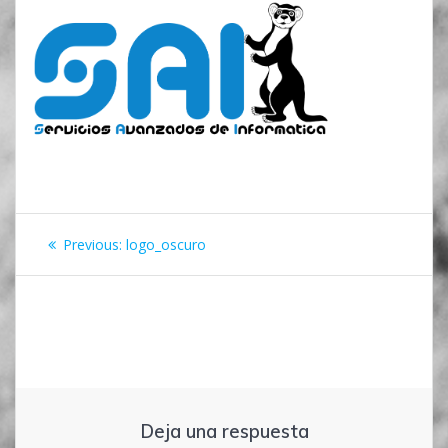
Navegación
Previous
Previous:
logo_oscuro
de
post:
entradas
Deja una respuesta