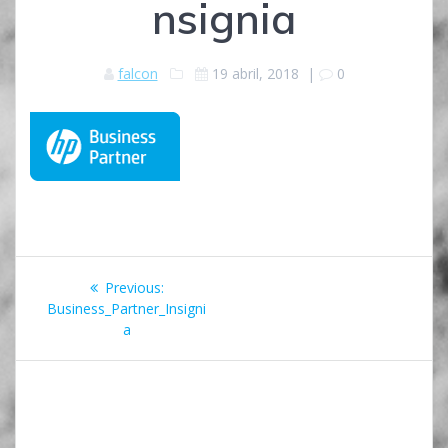
nsignia
falcon
19 abril, 2018
|
0
Navegación
Previous
Previous:
de
post:
Business_Partner_Insigni
a
entradas